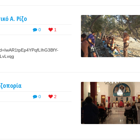
κό Α. Ρίζο
0
1
id=IwAR1tpEp4YPqfLIhG3BfY-
LvLvqg
εζοπορία
0
2