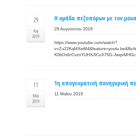
Η ομάδα πεζοπόρων με τον μουσι
29
29 Αυγούστου 2019
Αυγ
2019
https://www.youtube.com/watch?
v=Zu22KqMXwM4&feature=youtu.be&fbcl
K0bOx6rCvznYUHXJICuX75G-JwqvMHGc
1η απογευματινή πανηγυρική π
11
11 Μαΐου 2019
Μάι
2019