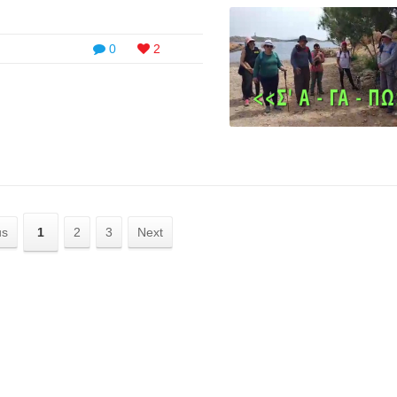
0
2
us
1
2
3
Next