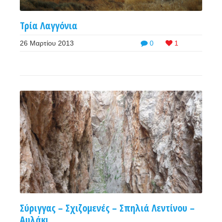
Τρία Λαγγόνια
26 Μαρτίου 2013
0
1
Σύριγγας – Σχιζομενές – Σπηλιά Λεντίνου –
Αυλάκι