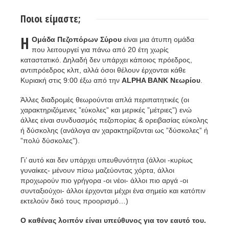
Ποιοι είμαστε;
H
Ομάδα Πεζοπόρων Σύρου
είναι μια άτυπη ομάδα
που λειτουργεί για πάνω από 20 έτη χωρίς
καταστατικό. Δηλαδή δεν υπάρχει κάποιος πρόεδρος,
αντιπρόεδρος κλπ, αλλά όσοι θέλουν έρχονται κάθε
Κυριακή στις 9:00 έξω από την
ALPHA BANK Νεωρίου
.
Άλλες διαδρομές θεωρούνται απλά περιπατητικές (οι
χαρακτηριζόμενες ”εύκολες” και μερικές ”μέτριες”) ενώ
άλλες είναι συνδυασμός πεζοπορίας & ορειβασίας εύκολης
ή δύσκολης (ανάλογα αν χαρακτηρίζονται ως ”δύσκολες” ή
”πολύ δύσκολες”).
Γι’ αυτό και δεν υπάρχει υπευθυνότητα (άλλοι -κυρίως
γυναίκες- μένουν πίσω μαζεύοντας χόρτα, άλλοι
προχωρούν πιο γρήγορα -οι νέοι- άλλοι πιο αργά -οι
συνταξιούχοι- άλλοι έρχονται μέχρι ένα σημείο και κατόπιν
εκτελούν δικό τους προορισμό…)
Ο καθένας λοιπόν είναι υπεύθυνος για τον εαυτό του.