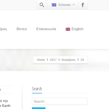
Ελληνικα
δρας
Βίντεο
Επικοινωνία
English
Home
2017
Νοέμβριος
29
Search
0
πό την
e Earth