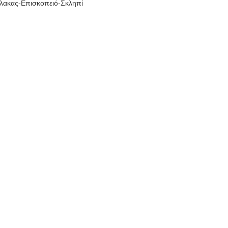
ύλακας-Επισκοπειό-Σκληπί