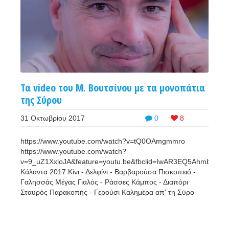
Τα video του Μ. Βουτσίνου με τα μονοπάτια
της Σύρου
31 Οκτωβρίου 2017
0
8
https://www.youtube.com/watch?v=tQ0OAmgmmro
https://www.youtube.com/watch?
v=9_uZ1XxloJA&feature=youtu.be&fbclid=IwAR3EQ5AhmbRE
Κάλαντα 2017 Κίνι - Δελφίνι - Βαρβαρούσα Πισκοπειό -
Γαλησσάς Μέγας Γιαλός - Ράσσες Κάμπος - Διαπόρι
Σταυρός Παρακοπής - Γερούσι Καλημέρα απ' τη Σύρο