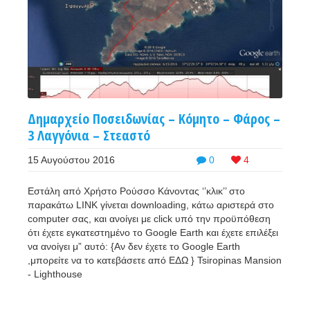
Δημαρχείο Ποσειδωνίας – Κόμητο – Φάρος –
3 Λαγγόνια – Στεαστό
15 Αυγούστου 2016
0
4
Εστάλη από Χρήστο Ρούσσο Κάνοντας ‘’κλικ’’ στο
παρακάτω LINK γίνεται downloading, κάτω αριστερά στο
computer σας, και ανοίγει με click υπό την προϋπόθεση
ότι έχετε εγκατεστημένο το Google Earth και έχετε επιλέξει
να ανοίγει μ” αυτό: {Αν δεν έχετε το Google Earth
,μπορείτε να το κατεβάσετε από ΕΔΩ } Tsiropinas Mansion
- Lighthouse