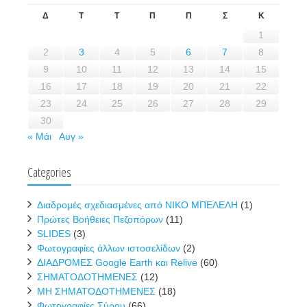
Δ
Τ
Τ
Π
Π
Σ
Κ
1
2
3
4
5
6
7
8
9
10
11
12
13
14
15
16
17
18
19
20
21
22
23
24
25
26
27
28
29
30
« Μάι
Αυγ »
Categories
Διαδρομές σχεδιασμένες από ΝΙΚΟ ΜΠΕΛΕΛΗ
(1)
Πρώτες Βοήθειες Πεζοπόρων
(11)
SLIDES
(3)
Φωτογραφίες άλλων ιστοσελίδων
(2)
ΔΙΑΔΡΟΜΕΣ Google Earth και Relive
(60)
ΣΗΜΑΤΟΔΟΤΗΜΕΝΕΣ
(12)
ΜΗ ΣΗΜΑΤΟΔΟΤΗΜΕΝΕΣ
(18)
Φωτογραφίες Σύρου
(66)