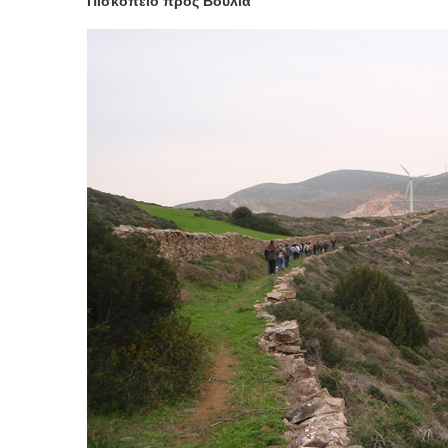
Πισκοπειό προς Βούλια