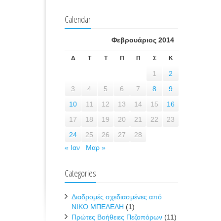
Calendar
Φεβρουάριος 2014
Δ
Τ
Τ
Π
Π
Σ
Κ
1
2
3
4
5
6
7
8
9
10
11
12
13
14
15
16
17
18
19
20
21
22
23
24
25
26
27
28
« Ιαν
Μαρ »
Categories
Διαδρομές σχεδιασμένες από
ΝΙΚΟ ΜΠΕΛΕΛΗ
(1)
Πρώτες Βοήθειες Πεζοπόρων
(11)