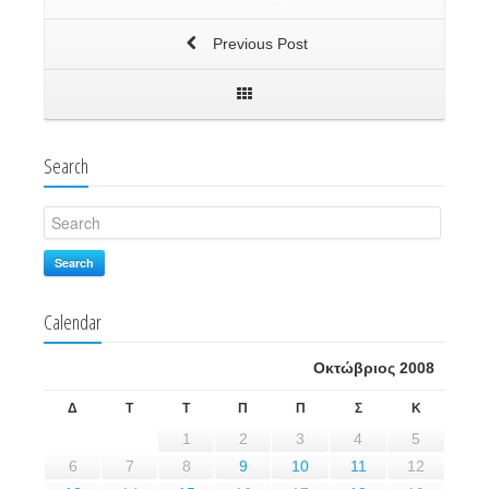
Previous Post
Search
Search
Calendar
Οκτώβριος 2008
Δ
Τ
Τ
Π
Π
Σ
Κ
1
2
3
4
5
6
7
8
9
10
11
12