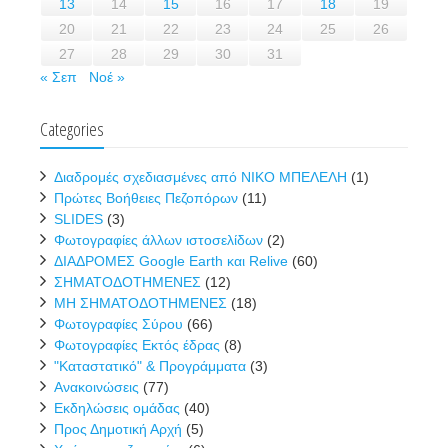
13
14
15
16
17
18
19
20
21
22
23
24
25
26
27
28
29
30
31
« Σεπ
Νοέ »
Categories
Διαδρομές σχεδιασμένες από ΝΙΚΟ ΜΠΕΛΕΛΗ
(1)
Πρώτες Βοήθειες Πεζοπόρων
(11)
SLIDES
(3)
Φωτογραφίες άλλων ιστοσελίδων
(2)
ΔΙΑΔΡΟΜΕΣ Google Earth και Relive
(60)
ΣΗΜΑΤΟΔΟΤΗΜΕΝΕΣ
(12)
ΜΗ ΣΗΜΑΤΟΔΟΤΗΜΕΝΕΣ
(18)
Φωτογραφίες Σύρου
(66)
Φωτογραφίες Εκτός έδρας
(8)
"Καταστατικό" & Προγράμματα
(3)
Ανακοινώσεις
(77)
Εκδηλώσεις ομάδας
(40)
Προς Δημοτική Αρχή
(5)