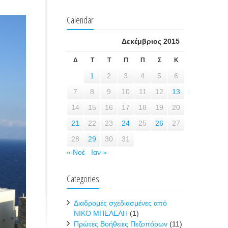
Calendar
Δεκέμβριος 2015
Δ
Τ
Τ
Π
Π
Σ
Κ
1
2
3
4
5
6
7
8
9
10
11
12
13
14
15
16
17
18
19
20
21
22
23
24
25
26
27
28
29
30
31
« Νοέ
Ιαν »
Categories
Διαδρομές σχεδιασμένες από
ΝΙΚΟ ΜΠΕΛΕΛΗ
(1)
Πρώτες Βοήθειες Πεζοπόρων
(11)