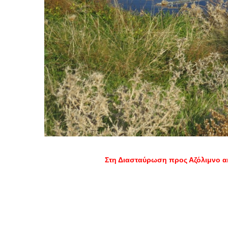
Στη Διασταύρωση προς Αζόλιμνο α