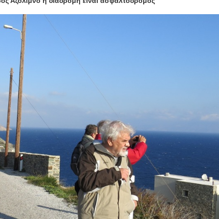
ος Αζόλιμνο η διαδρομή είναι ασφαλτόδρομος