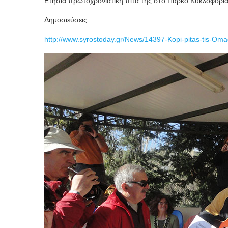
Eτήσια πρωτοχρονιάτικη πίτα της στο Πάρκο Κυκλοφορ
Δημοσιεύσεις :
http://www.syrostoday.gr/News/14397-Kopi-pitas-tis-Om