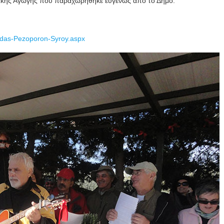
ιακής Αγωγής που παραχωρήθηκε ευγενώς από το Δήμο.
adas-Pezoporon-Syroy.aspx