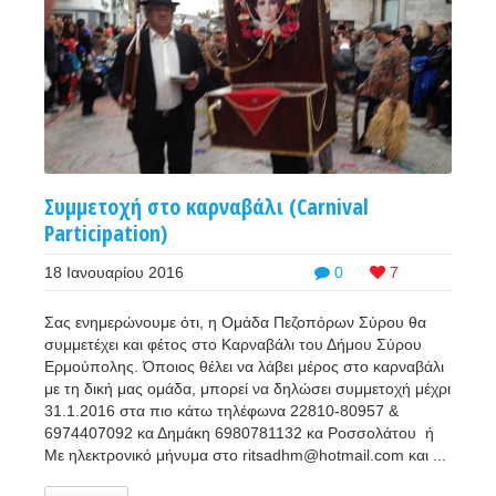
Συμμετοχή στο καρναβάλι (Carnival
Participation)
18 Ιανουαρίου 2016
0
7
Σας ενημερώνουμε ότι, η Ομάδα Πεζοπόρων Σύρου θα
συμμετέχει και φέτος στο Καρναβάλι του Δήμου Σύρου
Ερμούπολης. Όποιος θέλει να λάβει μέρος στο καρναβάλι
με τη δική μας ομάδα, μπορεί να δηλώσει συμμετοχή μέχρι
31.1.2016 στα πιο κάτω τηλέφωνα 22810-80957 &
6974407092 κα Δημάκη 6980781132 κα Ροσσολάτου ή
Με ηλεκτρονικό μήνυμα στο ritsadhm@hotmail.com και ...