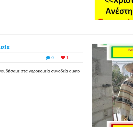
μεία
0
1
ουδήσαμε στα γηροκομεία συνοδεία dueto