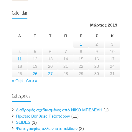
Calendar
Μάρτιος 2019
Δ
Τ
Τ
Π
Π
Σ
Κ
1
2
3
4
5
6
7
8
9
10
11
12
13
14
15
16
17
18
19
20
21
22
23
24
25
26
27
28
29
30
31
« Φεβ
Απρ »
Categories
Διαδρομές σχεδιασμένες από ΝΙΚΟ ΜΠΕΛΕΛΗ
(1)
Πρώτες Βοήθειες Πεζοπόρων
(11)
SLIDES
(3)
Φωτογραφίες άλλων ιστοσελίδων
(2)