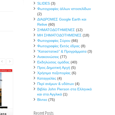
SLIDES
(3)
Φωτογραφίες άλλων ιστοσελίδων
(2)
ΔΙΑΔΡΟΜΕΣ Google Earth και
Relive
(60)
ΣΗΜΑΤΟΔΟΤΗΜΕΝΕΣ
(12)
ΜΗ ΣΗΜΑΤΟΔΟΤΗΜΕΝΕΣ
(18)
Φωτογραφίες Σύρου
(66)
Φωτογραφίες Εκτός έδρας
(8)
"Καταστατικό" & Προγράμματα
(3)
Ανακοινώσεις
(77)
Read More
Εκδηλώσεις ομάδας
(40)
Προς Δημοτική Αρχή
(5)
Χρήσιμα πεζοπορίας
(6)
Καταγγελίες
(4)
Περί ανέμων & υδάτων
(4)
Βιβλίο John Pierson στα Ελληνικά
και στα Αγγλικά
(1)
Βίντεο
(75)
Recent Posts
βατα
Καθαρισμός παραλίας στο Μαρμάρι
Η ομάδα πεζο