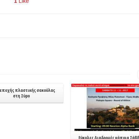
1
Like
Read More
 εποχής πλαστικής σακούλας
στη Σύρο
Εύκολες Διαδρομές κάποια Σάβ