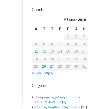
Calendar
Μάρτιος 2019
Δ
Τ
Τ
Π
Π
Σ
Κ
1
2
3
4
5
6
7
8
9
10
11
12
13
14
15
16
17
18
19
20
21
22
23
24
25
26
27
28
29
30
31
« Φεβ
Απρ »
Categories
Διαδρομές σχεδιασμένες από
ΝΙΚΟ ΜΠΕΛΕΛΗ
(1)
Πρώτες Βοήθειες Πεζοπόρων
(11)