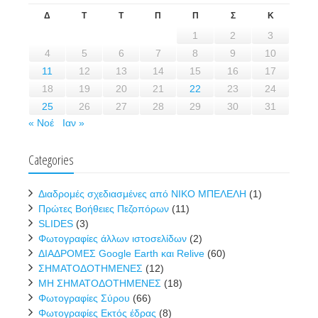
Δ
Τ
Τ
Π
Π
Σ
Κ
1
2
3
4
5
6
7
8
9
10
11
12
13
14
15
16
17
18
19
20
21
22
23
24
25
26
27
28
29
30
31
« Νοέ
Ιαν »
Categories
Διαδρομές σχεδιασμένες από ΝΙΚΟ ΜΠΕΛΕΛΗ
(1)
Πρώτες Βοήθειες Πεζοπόρων
(11)
SLIDES
(3)
Φωτογραφίες άλλων ιστοσελίδων
(2)
ΔΙΑΔΡΟΜΕΣ Google Earth και Relive
(60)
ΣΗΜΑΤΟΔΟΤΗΜΕΝΕΣ
(12)
ΜΗ ΣΗΜΑΤΟΔΟΤΗΜΕΝΕΣ
(18)
Φωτογραφίες Σύρου
(66)
Φωτογραφίες Εκτός έδρας
(8)