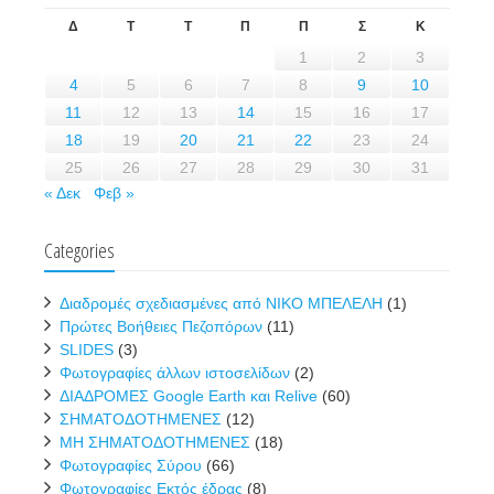
Δ
Τ
Τ
Π
Π
Σ
Κ
1
2
3
4
5
6
7
8
9
10
11
12
13
14
15
16
17
18
19
20
21
22
23
24
25
26
27
28
29
30
31
« Δεκ
Φεβ »
Categories
Διαδρομές σχεδιασμένες από ΝΙΚΟ ΜΠΕΛΕΛΗ
(1)
Πρώτες Βοήθειες Πεζοπόρων
(11)
SLIDES
(3)
Φωτογραφίες άλλων ιστοσελίδων
(2)
ΔΙΑΔΡΟΜΕΣ Google Earth και Relive
(60)
ΣΗΜΑΤΟΔΟΤΗΜΕΝΕΣ
(12)
ΜΗ ΣΗΜΑΤΟΔΟΤΗΜΕΝΕΣ
(18)
Φωτογραφίες Σύρου
(66)
Φωτογραφίες Εκτός έδρας
(8)