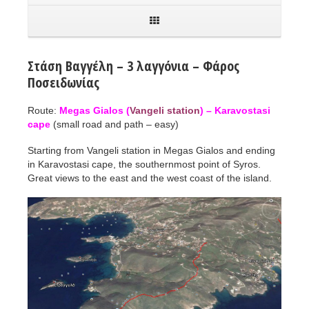
Στάση Βαγγέλη – 3 λαγγόνια – Φάρος
Ποσειδωνίας
Route:
Megas Gialos (
Vangeli station
) – Karavostasi
cape
(small road and path – easy)
Starting from Vangeli station in Megas Gialos and ending
in Karavostasi cape, the southernmost point of Syros.
Great views to the east and the west coast of the island.