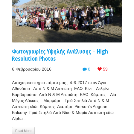
Φωτογραφίες Υψηλής Ανάλυσης – High
Resolution Photos
6 Φεβρουαρίου 2016
0
59
Αποχαιρετιστήριο πάρτυ μας , 4-6-2017 στον Άγιο
Αθανάσιο : Από Ν & Μ Ασπιώτη: ΕΔΩ: Κίνι – Δελφίνι –
Βαρβαρούσα: Από Ν & Μ Ασπιώτη: ΕΔΩ: Κάμπος – Λία –
Μέγας Λάκκος – Μαρμάρι – Γριά Σπηλιά Από Ν & Μ
Ασπιώτη εδώ: Κάμπος–Διαπόρι -Pierson’s Aegean
Balcony–Γριά Σπηλιά:Από Νίκο & Μαρία Ασπιώτη εδώ:
Alpha ...
Read More