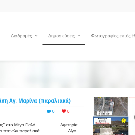
Διαδρομές
Δημοσιεύσεις
Φωτογραφίες εκτός έ
τάση Αγ. Μαρίνα (παραλιακά)
0
8
'Ταλαράς'' στο Μέγα Γιαλό Αφετηρία
Εκτροφείο πτηνών παραλιακά Λίγο