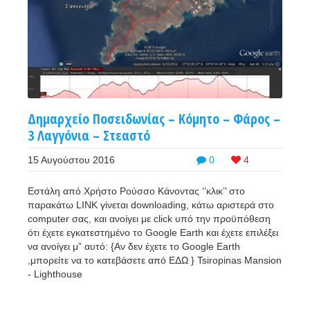
Δημαρχείο Ποσειδωνίας – Κόμητο – Φάρος –
3 Λαγγόνια – Στεαστό
15 Αυγούστου 2016
0
4
Εστάλη από Χρήστο Ρούσσο Κάνοντας ‘’κλικ’’ στο
παρακάτω LINK γίνεται downloading, κάτω αριστερά στο
computer σας, και ανοίγει με click υπό την προϋπόθεση
ότι έχετε εγκατεστημένο το Google Earth και έχετε επιλέξει
να ανοίγει μ” αυτό: {Αν δεν έχετε το Google Earth
,μπορείτε να το κατεβάσετε από ΕΔΩ } Tsiropinas Mansion
- Lighthouse