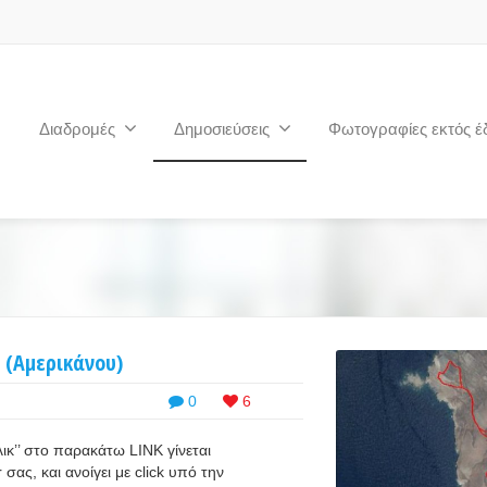
Διαδρομές
Δημοσιεύσεις
Φωτογραφίες εκτός έ
 (Αμερικάνου)
0
6
κ’’ στο παρακάτω LINK γίνεται
ας, και ανοίγει με click υπό την